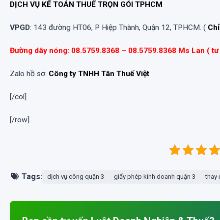
DỊCH VỤ KẾ TOÁN THUẾ TRỌN GÓI TPHCM
VPGD
: 143 đường HT06, P Hiệp Thành, Quận 12, TPHCM. (
Chỉ
Đường dây nóng: 08.5759.8368 – 08.5759.8368 Ms Lan ( tư
Zalo hồ sơ:
Công ty TNHH Tân Thuế Việt
[/col]
[/row]
Tags:
dịch vụ công quận 3
giấy phép kinh doanh quận 3
thay 