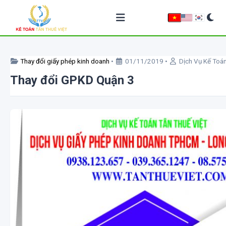
Về chúng tôi
Thay đổi giấy phép kinh doanh
•
01/11/2019
•
Dịch Vụ Kế Toá
Thay đổi GPKD Quận 3
Dịch vụ kế toán
Thành lập công ty
Giải thể doanh nghiệp
Chữ ký số
Hóa đơn điện tử
BẢNG GIÁ