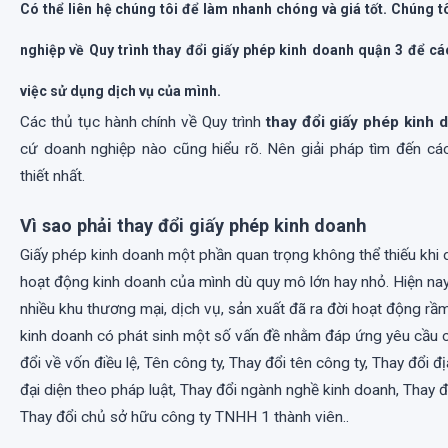
1.3.8. Tạm ngưng kinh doanh 1 năm
Có thể liên hệ chúng tôi để làm nhanh chóng và giá tốt. Chúng t
1.3.9. Giải thể công ty / doanh nghiệp hay hộ kinh doan
nghiệp về Quy trình thay đổi giấy phép kinh doanh quận 3 để c
1.4. Tham khảo các dịch vụ khác của chúng tôi.
việc sử dụng dịch vụ của mình.
1.5. Thông tin liên hệ địa chỉ cấp giấy phép kinh doanh T
Các thủ tục hành chính về Quy trình
thay đổi giấy phép kinh 
cứ doanh nghiệp nào cũng hiểu rõ. Nên giải pháp tìm đến các
thiết nhất.
Vì sao phải thay đổi giấy phép kinh doanh
Giấy phép kinh doanh một phần quan trọng không thể thiếu khi 
hoạt động kinh doanh của mình dù quy mô lớn hay nhỏ. Hiện nay 
nhiều khu thương mại, dịch vụ, sản xuất đã ra đời hoạt động rầm
kinh doanh có phát sinh một số vấn đề nhằm đáp ứng yêu cầu 
đổi về vốn điều lệ, Tên công ty, Thay đổi tên công ty, Thay đổi đ
đại diện theo pháp luật, Thay đổi ngành nghề kinh doanh, Thay 
Thay đổi chủ sở hữu công ty TNHH 1 thành viên..