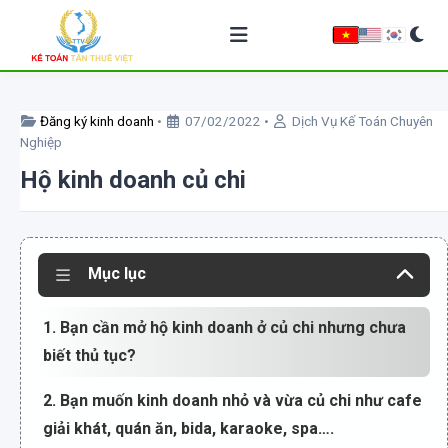
Về chúng tôi
Đăng ký kinh doanh
•
07/02/2022
•
Dịch Vụ Kế Toán Chuyên
Nghiệp
Dịch vụ kế toán
Hộ kinh doanh củ chi
Thành lập công ty
Giải thể doanh nghiệp
Mục lục
Chữ ký số
1. Bạn cần mở hộ kinh doanh ở củ chi nhưng chưa
Hóa đơn điện tử
biết thủ tục?
2. Bạn muốn kinh doanh nhỏ và vừa củ chi như cafe
BẢNG GIÁ
giải khát, quán ăn, bida, karaoke, spa….