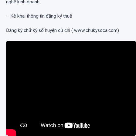
nghề kinh doanh.
– Kê khai thông tin đăng ký thuế
Đăng ký chữ ký số huyện củ chi ( www.chukysoca.com)